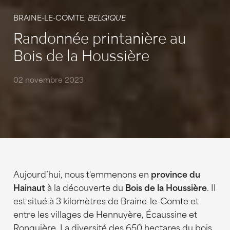
BRAINE-LE-COMTE,
BELGIQUE
Randonnée printanière au
Bois de la Houssière
02 novembre 2023
Aujourd’hui, nous t'emmenons en
province du
Hainaut
à la découverte du
Bois de la Houssière
. Il
est situé à 3 kilomètres de Braine-le-Comte et
entre les villages de Hennuyère, Écaussine et
Ronquière. La diversité des 650 hectares du bois