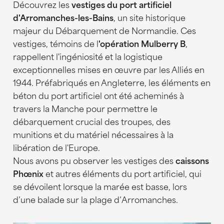
Normandie
Découvrez les
vestiges du port artificiel
d'Arromanches-les-Bains
Où dormir à Arromanches ?
, un site historique
majeur du Débarquement de Normandie. Ces
Où manger à Arromanches ? Nos
vestiges, témoins de l
'opération Mulberry B
,
bonnes adresses à tester
rappellent l'ingéniosité et la logistique
absolument.
exceptionnelles mises en œuvre par les Alliés en
Fish and Co by Pappagall
1944. Préfabriqués en Angleterre, les éléments en
béton du port artificiel ont été acheminés à
La Marine Restaurant
travers la Manche pour permettre le
débarquement crucial des troupes, des
munitions et du matériel nécessaires à la
libération de l'Europe.
Nous avons pu observer les vestiges des
caissons
Phœnix
et autres éléments du port artificiel, qui
se dévoilent lorsque la marée est basse, lors
d’une balade sur la plage d’Arromanches.