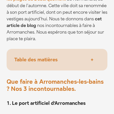
début de l’automne. Cette ville doit sa renommée
à son port artificiel, dont on peut encore visiter les
vestiges aujourd’hui. Nous te donnons dans
cet
article de blog
nos incontournables à faire à
Arromanches. Nous espérons que ton séjour sur
place te plaira.
Table des matières
+
Que faire à Arromanches-les-bains ?
Nos 3 incontournables.
Que faire à Arromanches-les-bains
1. Le port artificiel d’Arromanches
? Nos 3 incontournables.
2. Musée du débarquement
1. Le port artificiel d’Arromanches
3. Circuit guidé à vélo électrique entre
Bayeux et Arromanches avec Petite Reine