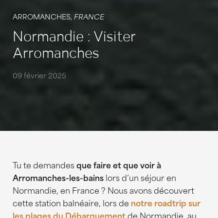
ARROMANCHES,
FRANCE
Normandie : Visiter
Arromanches
09 février 2025
Tu te demandes
que faire et que voir à
Arromanches-les-bains
lors d’un séjour en
Normandie, en France ? Nous avons découvert
cette station balnéaire, lors de
notre roadtrip sur
les plages du Débarquement
de Normandie, au