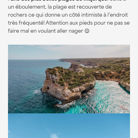
Platja de Sant Pere & Platja de Sa
un éboulement, la plage est recouverte de
Font Joan, les moins touristiques
rochers ce qui donne un côté intimiste à l’endroit
très fréquenté! Attention aux pieds pour ne pas se
faire mal en voulant aller nager 😉