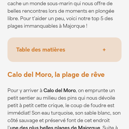
cache un monde sous-marin qui nous offre de
belles rencontres lors de moments en plongée
libre. Pour t’aider un peu, voici notre top 5 des
plages immanquables à Majorque !
Table des matières
+
Calo del Moro, la plage de rêve
Sa Calobra & Torrent de Pareis, un
Calo del Moro, la plage de rêve
paradis entre les falaises millénaires
Cala s’Almunia et ses petites maisons
Pour y arriver à
Calo del Moro
, on emprunte un
de pêcheurs
petit sentier au milieu des pins qui nous dévoile
Cala Mondrago, Platja de s’Amarador
petit à petit cette crique, le coup de foudre est
et Calo des Borgit, 3 criques au
immédiat! Son eau turquoise, son sable blanc, son
coeur du Parc Naturel de Mondrago
côté sauvage et préservé font de cet endroit
l’
une des plus belles plages de Majorque
. Suite à