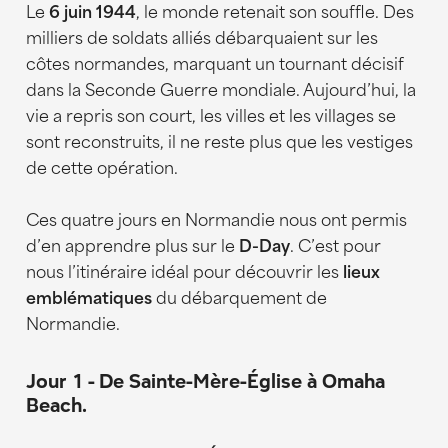
Le
6 juin 1944
, le monde retenait son souffle. Des
British Memorial
milliers de soldats alliés débarquaient sur les
Jour 3 - Visite du Centre Juno Beach, du
côtes normandes, marquant un tournant décisif
Pegasus Bridge et de la ville de Caen
dans la Seconde Guerre mondiale. Aujourd’hui, la
Où dormir pour visiter les lieux
vie a repris son court, les villes et les villages se
historiques du D-Day ?
sont reconstruits, il ne reste plus que les vestiges
de cette opération.
Où manger ? Nos bonnes adresses en
Normandie
Ces quatre jours en Normandie nous ont permis
d’en apprendre plus sur le
D-Day
. C’est pour
nous l’itinéraire idéal pour découvrir les
lieux
emblématiques
du débarquement de
Normandie.
Jour 1 - De Sainte-Mère-Église à Omaha
Beach.