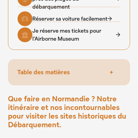
débarquement
Réserver sa voiture facilement
Je réserve mes tickets pour
l'Airborne Museum
Table des matières
+
Que faire en Normandie ? Notre
itinéraire et nos incontournables
Que faire en Normandie ? Notre
pour visiter les sites historiques du
itinéraire et nos incontournables
Débarquement.
pour visiter les sites historiques du
Jour 1 - De Sainte-Mère-Église à Omaha
Débarquement.
Beach.
Jour 2 - Découverte d’Arromanches et du