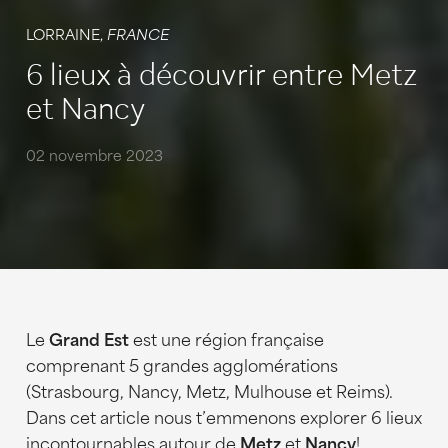
LORRAINE,
FRANCE
6 lieux à découvrir entre Metz
et Nancy
02 novembre 2023
Le
Grand Est
est une région française
comprenant 5 grandes agglomérations
(Strasbourg, Nancy, Metz, Mulhouse et Reims).
Dans cet article nous t’emmenons explorer 6 lieux
incontournables autour de
Metz
et
Nancy
!